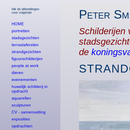
klik de afbeeldingen
Peter Smi
voor volgende
HOME
Schilderijen
portretten
stadsgezichten
stadsgezichte
terrastaferelen
de
koningsv
strandgezichten
figuurschilderijen
STRAND
people at work
dieren
evenementen
huwelijk schilderij in
opdracht
aquarellen
sculpturen
CV - samenvatting
exposities
opdrachten