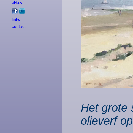
video
links
contact
Het grote s
olieverf op